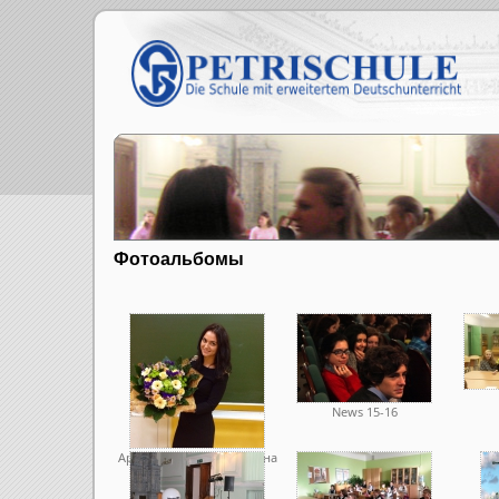
Фотоальбомы
News 15-16
Арина Сергеевна Осокина
и её Б класс