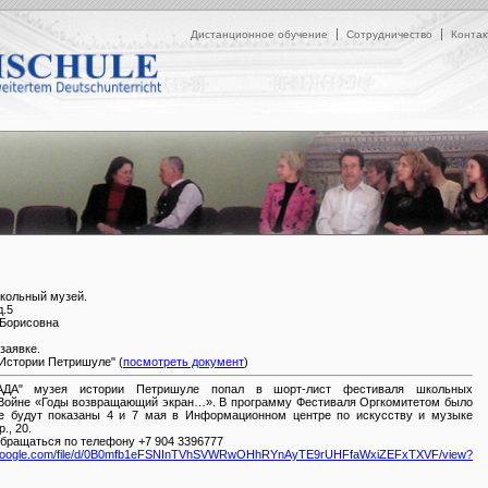
Дистанционное обучение
Сотрудничество
Контак
школьный музей.
д.5
 Борисовна
заявке.
Истории Петришуле" (
посмотреть документ
)
ДА" музея истории Петришуле попал в шорт-лист фестиваля школьных
Войне «Годы возвращающий экран…». В программу Фестиваля Оргкомитетом было
е будут показаны 4 и 7 мая в Информационном центре по искусству и музыке
., 20.
бращаться по телефону +7 904 3396777
oogle.com/file/d/0B0mfb1eFSNInTVhSVWRwOHhRYnAyTE9rUHFfaWxiZEFxTXVF/view?