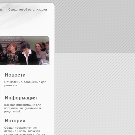
ты
Сведения об организации
Новости
Объявления, сообщения для
учеников.
Информация
Важная информация для
поступающих, учеников и
родителей.
История
Общая трехсотлетняя
история школы, включая
самые интересные события.