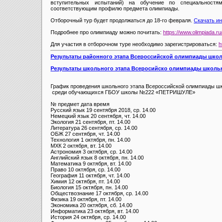
вступительных испытаний) на обучение по специальностям
соответствующим профилю предмета олимпиады.
Отборочный тур будет продолжаться до 18-го февраля.
Скачать и
Подробнее про олимпиаду можно почитать:
https://www.olimpiada.ru
Для участия в отборочном туре необходимо зарегистрироваться:
h
Результаты районного этапа Всероссийской олимпиады школь
Результаты школьного этапа Всеросийско олимпиады школьни
График проведения школьного этапа Всероссийской олимпиады ш
среди обучающихся ГБОУ школы №222 «ПЕТРИШУЛЕ»
№
предмет
дата
время
Русский язык
19 сентября 2018, ср.
14.00
Немецкий язык
20 сентября, чт.
14.00
Экология
21 сентября, пт.
14.00
Литература
26 сентября, ср.
14.00
ОБЖ
27 сентября, чт.
14.00
Технология
1 октября, пн.
14.00
МХК
2 октября, вт.
14.00
Астрономия
3 октября, ср.
14.00
Английский язык
8 октября, пн.
14.00
Математика
9 октября, вт.
14.00
Право
10 октября, ср.
14.00
География
11 октября, чт.
14.00
Химия
12 октября, пт.
14.00
Биология
15 октября, пн.
14.00
Обществознание
17 октября, ср.
14.00
Физика
19 октября, пт.
14.00
Экономика
20 октября, сб.
14.00
Информатика
23 октября, вт.
14.00
История
24 октября, ср.
14.00