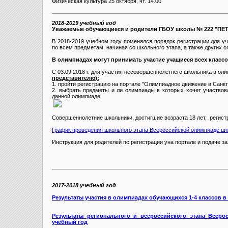
Физическая культура
25 октября, чт.
14.00
2018-2019 учебный год
Уважаемые обучающиеся и родители ГБОУ школы № 222 "ПЕ
В 2018-2019 учебном году поменялся порядок регистрации для у
по всем предметам, начиная со школьного этапа, а также других 
В олимпиадах могут принимать участие учащиеся всех классов 
С 03.09 2018 г. для участия несовершеннолетнего школьника в о
представителю):
1. пройти регистрацию на портале "Олимпиадное движение в Санкт
2. выбрать предметы и ли олимпиады в которых хочет участвов
данной олимпиаде.
Совершеннолетние школьники, достигшие возраста 18 лет, регист
График проведения школьного этапа Всероссийской олимпиаде ш
Инструкция для родителей по регистрации yна портале и подаче з
2017-2018 учебный год
Результаты участия в олимпиадах обучающихся 1-4 классов в 
Результаты регионального и всероссийского этапа Всеро
учебный год