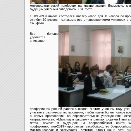
метеорологический приборчик на крыше здания. Возможно, для
будущим учебным заведением. См. фото
13.09.209 в школе состоялся мастер-класс для 11 класса по про
октября 10 классы познакомились с направлениями университета
См. фото
Все больше
уделяется
внимание
профориентационной работе в школе. В этом учебном году уже 
участие в различном тестировании, чтобы иметь более полное п
о новых профессиях, об образовательных учреждениях. Акти
направленности: «Максимум школам» в рамках форума Навигато
лето», «Билет в будущее» на всероссийском сайте Worl
профдиагностика-2019» программы засобой.рф, во Всероссийск
мастер-классах и экскурсиях. Хочется, чтобы наши дети бы