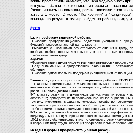
каким профессиям обучают, что необходимо знать при 
выпуска. Затем состоялась интересная познавате
Разделившись на команды, ребята показали свои знани
заняла 1 место, 2 место "Колхозники" и "Кондитеры"
команда по результатам игр выйдет на районную игру и 
фото
Цели профориентационной работы:
−Оказание профориентационной поддержки учащимся в проц
будущей профессиональной деятельности;
−Выработка у школьников сознательного отношения к труду, 
свободы выбора сферы деятельности в соответствии со свои
требований рынка труда.
Задачи:
−Формирование у школьников устойчивых интересов к профессион
−Получение данных о предпочтениях, склонностях и возможно
обучения;
−Оказание дополнительной поддержки учащимся, испытывающим 
Этапы и содержание профориентационной работы в ГБОУ С
1-4 классы: формирование у младших школьников ценностного о
человека и в обществе; развитие интереса к учебно-познавательн
различных видах деятельности.
5-7 классы: развитие у школьников личностного интереса к 
образа “Я”; приобретение первоначального опыта в различных 
технике, искусстве, медицине, сельском хозяйстве, экономи
учащимися профессиональных проб, которые позволяют соо
требованиями, предъявляемыми профессиональной деятельностью
8-9 классы: уточнение образовательного запроса в ходе факультат
индивидуальное консультирование с целью оказания помощи в вы
10-11 классы: обучение действиям по самоподготовке и самораз
в избранном виде труда, коррекция профессиональных планов, оце
Методы и формы профориентационной работы