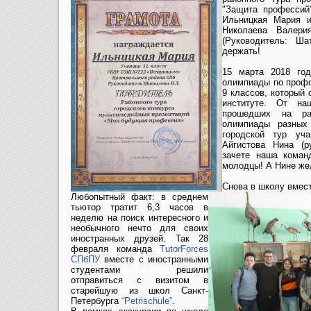
"Защита профессий
Ильницкая Мария и
Николаева Валери
(Руководитель: Ша
держать!
15 марта 2018 го
олимпиады по профо
9 классов, который
институте. От на
прошедших на ра
олимпиады разных
городской тур уч
Айгистова Нина (р
зачете наша коман
молодцы! А Нине же
Снова в школу вмес
Любопытный факт: в среднем
тьютор тратит 6,3 часов в
неделю на поиск интересного и
необычного нечто для своих
иностранных друзей. Так 28
февраля команда
TutorForces
СПбПУ
вместе с иностранными
студентами решили
отправиться с визитом в
старейшую из школ Санкт-
Петербурга
“Petrischule”
.