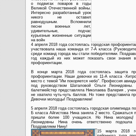
о подвигах поваров в годы
Великой Отечественной войны.
Интересно разработанный урок
никого не оставил
равнодушным. Вспомнили
песни военных лет,
удивительные, подчас
курьезные жизненные ситуации
на войн
4 апреля 2018 года состоялась городская профориентац
участвовала наша команда от 7-А класса (Руководите
среди команд города мы стали победителями. Поздрав
год каждый из них может показать свои знания 
профориентации.
В конце марта 2018 года состоялась защита пре
профориентации. Наши девочки из 11-А класса -Хитр
место с темой "Им покоряется небо". Профессия авиад
под руководством Шаталовой Ольги Леонидовны.
балетмейстер представляла Николаева Валерия , учен
не хватило чуть-чуть баллов. Но тоже представила п
Девочки молодцы! Поздравляем!
5 апреля 2018 года состоялась городская олимпиада по
Б класса Айгистова Нина заняла 2 место. Сражаться 
пришли более 100 учащихся. Но Нина молодец!
Леонидовны Нина очень ответственно подошла 
Поздравляем Нину!
15 марта 2018 го
районного тура про