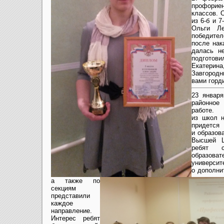
профориен
классов. 
из 6-б и 
Ольги Л
победите
после нак
далась н
подготови
Екатерин
Завгород
вами горд
23 января
районное
работе.
из школ н
придется
и образов
Высшей Ш
ребят 
образов
университ
о дополни
а также по
секциям
представили
каждое
направление.
Интерес ребят