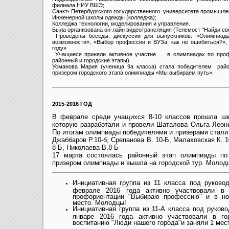
филиала НИУ ВШЭ;
Санкт- Петербургского государственного университета промышлен
Инженерной школы одежды (колледжа);
Колледжа технологии, моделирования и управления.
Была организована он-лайн видеотрансляция (Телемост "Найди св
Проведены беседы, дискуссии для выпускников: «Олимпиады
возможности», «Выбор профессии и ВУЗа: как не ошибиться?»
году»
Учащиеся приняли активное участие в олимпиадах по проф
районный и городские этапы).
Усманова Мария (ученица 9а класса) стала победителем рай
призером городского этапа олимпиады «Мы выбираем путь».
2015-2016 ГОД
В феврале среди учащихся 8-10 классов прошла шк
которую разработали и провели Шаталова Ольга Леон
По итогам олимпиады победителями и призерами стали
Джаббаров Р.10-б, Срепанова В. 10-Б, Малаховская К. 1
8-Б, Николаева В.8-Б
17 марта состоялась районный этап олимпиады по
призером олимпиады и вышла на городской тур. Молод
Инициативная группа из 11 класса под руков
феврале 2016 года активно участвовали в 
профориентации "Выбираю профессию" и в но
место. Молодцы!
Инициативная группа из 11-А класса под руко
январе 2016 года активно участвовали в го
воспитанию "Люди нашего города"и заняли 1 мес