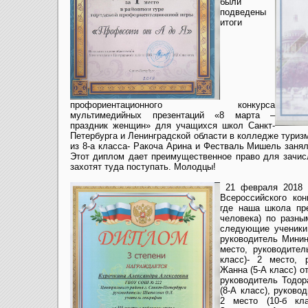
были
подведены
итоги
профориентационного конкурса
мультимедийных презентаций «8 марта –
праздник женщин» для учащихся школ Санкт-
Петербурга и Ленинградской области в колледже туризм
из 8-а класса- Ракоча Арина и Фестваль Мишель заня
Этот диплом дает преимущественное право для зачис
захотят туда поступать. Молодцы!
21 февраля 2018 
Всероссийского кон
где наша школа пр
человека) по разны
следующие ученики:
руководитель Минина
место, руководител
класс)- 2 место, 
Жанна (5-А класс) о
руководитель Тодор
(8-А класс), руков
2 место (10-б кл