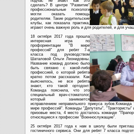
подчас не знают как это
сделать? В центре "Развитие"
профессиональные психологи
могли оказать помощь
родителям. Такие родительские
клубы, как показала практика,
играют очень важную роль и для родителей, и для уча
18 октября 2017 года прошла
интересная игра по
профориентации "В мире
профессий" для ребят 7-а
класса под руководством
Шаталовой Ольги Леонидовны.
Название команд должно было
быть связано с какой-либо
профессией, о которой ребята
кратко потом рассказали. Как
выяснилось, не все ребята
знают, кто такой ортодонт.
Команда пояснила, что это
специальный врач-стоматолог,
который занимается
исправлением неправильного прикуса зубов.Команда 
мире профессий". Команды "Депутаты", "Трактористы"
призовые места, 4 место досталось команде "Прапор
относящиеся к профессии "Военнослужащие".
25 октября 2017 года к нам в школу были пригла
гостиничного сервиса. Они для ребят 7 класса подг