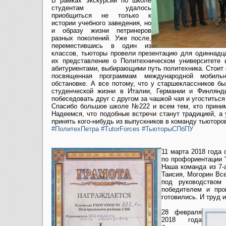
В рамках экскурсии по школе
студентам удалось
приобщиться не только к
истории учебного заведения, но
и образу жизни петринеров
разных поколений. Уже после,
переместившись в один из
классов, тьюторы провели презентацию для одиннадц
их представление о Политехническом университете 
абитуриентами, выбирающими путь политехника. Стоит о
посвященная программам международной мобиль
обстановке. А все потому, что у старшеклассников б
студенческой жизни в Италии, Германии и Финлянд
побеседовать друг с другом за чашкой чая и угоститьс
Спасибо большое школе №222 и всем тем, кто приним
Надеемся, что подобные встречи станут традицией, 
принять кого-нибудь из выпускников в команду тьюторо
#ПолитехПетра
#TutorForces
#ТьюторыСПбПУ
11 марта 2018 года 
по профориентации 
Наша команда из 7-
Таисия, Могорин Вс
под руководством
победителем и про
готовились. И труд 
28 февраля
2018 года