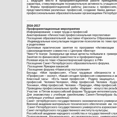
1. Ведущее место в профориентационной работе принадлежи
характера, стимулирующим познавательную активность учащихся
2. Формы профориентационной работы: рассказы о профессиях, 
представителями различных профессий, создание банка данных
профессиональными образовательными организациями Петербург
2016-2017
Профориентационные мероприятия
Информирование о мире труда и профессий
Анкетирование «Личностная профессиональная перспектива»
Посещение образовательной выставки «Горизонты Образования»
Индивидуальные консультации педагогом-психологом по теме пр
и родителями
Групповые практические занятия по программе «Активизации 
самоопределения» совместно с Центром «Вектор»
"Квест"в театре Зазеркалье где юные артисты побывали в гример
Занятия по финансовой грамотности и профориентации
Ролевая игра по теме «Законотворческий процесс в РФ»
Посещение Санкт-Петербургского образовательного форума.
Посещение Ярмарки вакансий
Посещение форума «Навигатор поступления»
Беседы: «Моя профессия», «Твои трудовые обязанности в 
«Профессия – эколог», «Какая сегодня профессия современна и 
Классный часы: «Есть такая профессия - Родину защищать»,
профессий. Человек-Человек», «Мир профессий. Человек -Худо
Техника», «Мир профессий. Человек – Природа», «Мир профессий.
Проведены профессиональные пробы «Карвинг - искусство резьб
Участие в Пятом всероссийский форуме "Будущие интеллектуаль
Для знакомства с учебным заведениями Санкт-Петербурга бы
следующих учебных заведений:
Санкт- петербургского государственного экономического универси
Военной академии материально-технического обеспечения им. ген
Санкт-Петербургского государственного университета аэрокосмич
Санкт-петербургского государственного института культуры;
Российской академии народного хозяйства и государственной слу
Подразделения Национального исследовательского университе