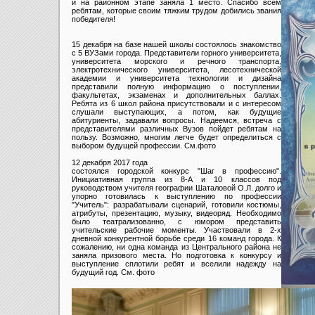
и на районном этапе заняла 1 место. Спасибо всем
ребятам, которые своим тяжким трудом добились звания
победителя!
15 декабря на базе нашей школы состоялось знакомство
с 5 ВУЗами города. Представители горного университета,
университета морского и речного транспорта,
электротехнического университета, лесотехнической
академии и университета технологии и дизайна
представили полную информацию о поступлении,
факультетах, экзаменах и дополнительных баллах.
Ребята из 6 школ района присутствовали и с интересом
слушали выступающих, а потом, как будущие
абитуриенты, задавали вопросы. Надеемся, встреча с
представителями различных Вузов пойдет ребятам на
пользу. Возможно, многим легче будет определиться с
выбором будущей профессии. См.фото
12 декабря 2017 года
состоялся городской конкурс "Шаг в профессию".
Инициативная группа из 8-А и 10 классов под
руководством учителя географии Шаталовой О.Л. долго и
упорно готовилась к выступлению по профессии
"Учитель": разрабатывали сценарий, готовили костюмы,
атрибуты, презентацию, музыку, видеоряд. Необходимо
было театрализованно, с юмором представить
учительские рабочие моменты. Участвовали в 2-х
дневной конкурентной борьбе среди 16 команд города. К
сожалению, ни одна команда из Центрального района не
заняла призового места. Но подготовка к конкурсу и
выступление сплотили ребят и вселили надежду на
будущий год. См. фото