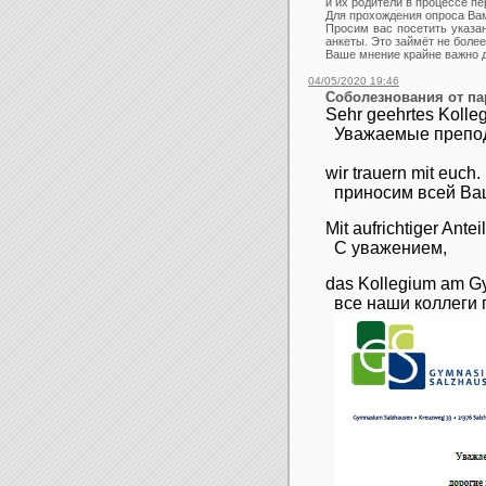
и их родители в процессе п
Для прохождения опроса Ва
Просим вас посетить указа
анкеты. Это займёт не боле
Ваше мнение крайне важно д
04/05/2020 19:46
Соболезнования от па
Sehr geehrtes Kolleg
Уважаемые препод
wir trauern mit euch.
приносим всей Ва
Mit aufrichtiger Ante
С уважением,
das Kollegium am 
в
се наши коллеги