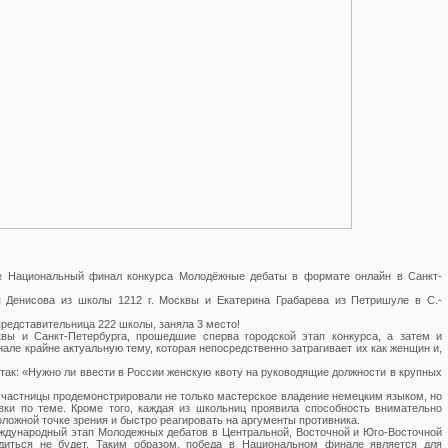
 Национальный финал конкурса Молодёжные дебаты в формате онлайн в Санкт-
 Денисова из школы 1212 г. Москвы и Екатерина Грабарева из Петришуле в С.-
представительница 222 школы, заняла 3 место!
вы и Санкт-Петербурга, прошедшие сперва городской этап конкурса, а затем и
але крайне актуальную тему, которая непосредственно затрагивает их как женщин и,
так: «Нужно ли ввести в России женскую квоту на руководящие должности в крупных
участницы продемонстрировали не только мастерское владение немецким языком, но
вки по теме. Кроме того, каждая из школьниц проявила способность внимательно
ложной точке зрения и быстро реагировать на аргументы противника.
ждународный этап Молодежных дебатов в Центральной, Восточной и Юго-Восточной
диться не будет. Таким образом, победа в Национальном финале является для