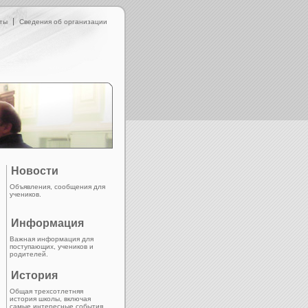
ты
Сведения об организации
Новости
Объявления, сообщения для
учеников.
Информация
Важная информация для
поступающих, учеников и
родителей.
История
Общая трехсотлетняя
история школы, включая
самые интересные события.