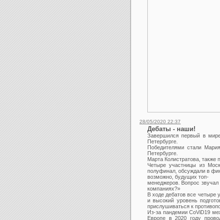
28/05/2020 22:37
Дебаты - наши!
Завершился первый в мире
Петербурге.
Победителями стали Мария
Петербурге.
Марта Колистратова, также 
Четыре участницы из Моск
полуфинал, обсуждали в фин
возможно, будущих топ-
менеджеров. Вопрос звучал 
компаниях?»
В ходе дебатов все четыре 
и высокий уровень подгото
прислушиваться к противопо
Из-за пандемии CoViD19 ме
Европе в 2020 году прово