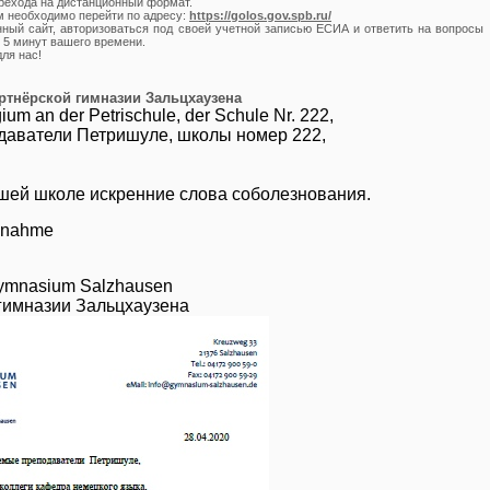
ерехода на дистанционный формат.
м необходимо перейти по адресу:
https://golos.gov.spb.ru/
нный сайт, авторизоваться под своей учетной записью ЕСИА и ответить на вопросы
е 5 минут вашего времени.
ля нас!
ртнёрской гимназии Зальцхаузена
ium an der Petrischule, der Schule Nr. 222,
аватели Петришуле, школы номер 222,
шей школе искренние слова соболезнования.
ilnahme
Gymnasium Salzhausen
 гимназии Зальцхаузена