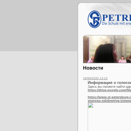
Новости
16/06/2020 13:13
Информация о голосо
Здесь вы сможете найти ад
https://drive.google.com/
https://www.st-petersburg.
voprosu-odobreniya-izmeneni