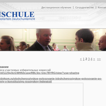
Дистанционное обучение
Сотрудничество
Контак
<
1
2
3
4
>
>>
вании
реса участковых избирательных комиссий
file/d/1zZ0g3icGWHN3cseqrRBL5to-Gbc7BYRG/view?usp=sharing
izbirkom.ru/obshcherossiyskoe-golosovanie-/obshcherossiyskoe-golosovanie-po-
y-v-konstitutsiyu-rossiyskoy-federatsii/